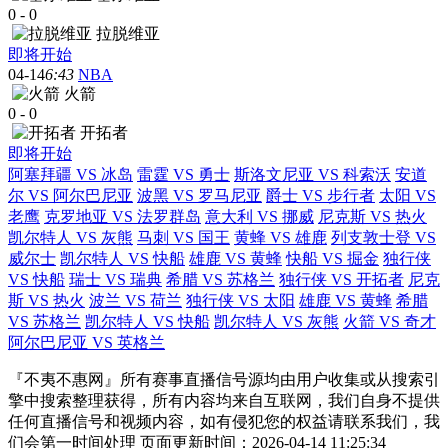
0
-
0
拉脱维亚
即将开始
04-14
6:43
NBA
火箭
0
-
0
开拓者
即将开始
阿塞拜疆 VS 冰岛
雷霆 VS 勇士
斯洛文尼亚 VS 科索沃
安道
尔 VS 阿尔巴尼亚
波黑 VS 罗马尼亚
爵士 VS 步行者
太阳 VS
老鹰
克罗地亚 VS 法罗群岛
意大利 VS 挪威
尼克斯 VS 热火
凯尔特人 VS 灰熊
马刺 VS 国王
黄蜂 VS 雄鹿
列支敦士登 VS
威尔士
凯尔特人 VS 快船
雄鹿 VS 黄蜂
快船 VS 掘金
独行侠
VS 快船
瑞士 VS 瑞典
希腊 VS 苏格兰
独行侠 VS 开拓者
尼克
斯 VS 热火
波兰 VS 荷兰
独行侠 VS 太阳
雄鹿 VS 黄蜂
希腊
VS 苏格兰
凯尔特人 VS 快船
凯尔特人 VS 灰熊
火箭 VS 奇才
阿尔巴尼亚 VS 英格兰
『不夷不惠网』所有赛事直播信号源均由用户收集或从搜索引
擎中搜索整理获得，所有内容均来自互联网，我们自身不提供
任何直播信号和视频内容，如有侵犯您的权益请联系我们，我
们会第一时间处理 页面更新时间：2026-04-14 11:25:34