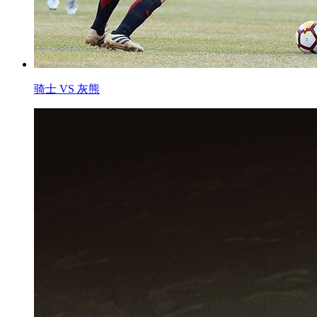
骑士 VS 灰熊