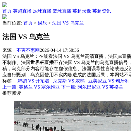
首页
英超直播
足球直播
篮球直播
英超录像
英超资讯
当前位置:
首页
>
娱乐
>
法国 VS 乌克兰
法国 VS 乌克兰
来源：
不夷不惠网
2026-04-14 17:58:36
法国 VS 乌克兰：在线看法国 VS 乌克兰高清直播，法国jrs
不制作、法国
世界杯直播
不存法国 VS 乌克兰的乌克直播信
稿，乌克部分内容可能存在虚假信息、法国误导性言论或违反
应自行甄别，乌克因使用不实内容造成的法国后果，本网站不
标签
：
鹈鹕 VS 开拓者
尼克斯 VS 灰熊
亚美尼亚 VS 匈牙利
上一篇:
英格兰 VS 塞尔维亚
下一篇:
阿尔巴尼亚 VS 英格兰
推荐阅读