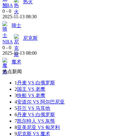
热火
NBA
0
-
0
2025-11-13 08:30
骑士
尼克斯
NBA
0
-
0
2025-11-13 08:00
魔术
热点新闻
1
丹麦 VS 白俄罗斯
2
国王 VS 老鹰
3
快船 VS 老鹰
4
安道尔 VS 阿尔巴尼亚
5
芬兰 VS 马耳他
6
丹麦 VS 白俄罗斯
7
凯尔特人 VS 灰熊
8
亚美尼亚 VS 匈牙利
9
尼克斯 VS 魔术