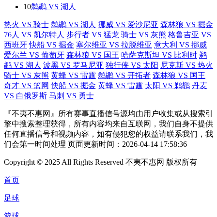
10
鹈鹕 VS 湖人
热火 VS 骑士
鹈鹕 VS 湖人
挪威 VS 爱沙尼亚
森林狼 VS 掘金
76人 VS 凯尔特人
步行者 VS 猛龙
骑士 VS 灰熊
格鲁吉亚 VS
西班牙
快船 VS 掘金
塞尔维亚 VS 拉脱维亚
意大利 VS 挪威
爱尔兰 VS 葡萄牙
森林狼 VS 国王
哈萨克斯坦 VS 比利时
鹈
鹕 VS 湖人
波黑 VS 罗马尼亚
独行侠 VS 太阳
尼克斯 VS 热火
骑士 VS 灰熊
黄蜂 VS 雷霆
鹈鹕 VS 开拓者
森林狼 VS 国王
奇才 VS 篮网
快船 VS 掘金
黄蜂 VS 雷霆
太阳 VS 鹈鹕
丹麦
VS 白俄罗斯
马刺 VS 勇士
『不夷不惠网』所有赛事直播信号源均由用户收集或从搜索引
擎中搜索整理获得，所有内容均来自互联网，我们自身不提供
任何直播信号和视频内容，如有侵犯您的权益请联系我们，我
们会第一时间处理 页面更新时间：2026-04-14 17:58:36
Copyright © 2025 All Rights Reserved 不夷不惠网 版权所有
首页
足球
篮球